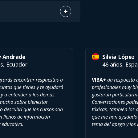
y Andrade
Silvia López
s, Ecuador
46 años, Esp
rarás encontrar respuestas a
VIBA+
da respuesta a
ntas que tienes y te ayudará
profesionales muy b
 y a entender a los demás.
gustaron particularm
mucho sobre bienestar
Conversaciones poder
o descubrí que los cursos son
tóxicas, también los
án llenos de información
que me han ayudado 
y educativa.
tema del apego y los l