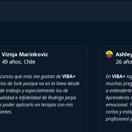
Viznja Marinkovic
Ashle
49 años, Chile
26 año
 cursos que más me gustan de
VIBA+
En
VIBA+
log
los de Sole porque va en la línea desde
muchas pregu
de trabajo y especialmente los de
a entenderte
alidad e infidelidad de Rodrigo Jarpa
Aprenderás 
a poder aplicarlo en terapia con mis
emocional. Y
entes.
cortos y est
profesional 