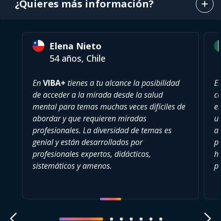
¿Quieres más información?
Elena Nieto
54 años, Chile
En
VIBA+
tienes a tu alcance la posibilidad
E
de acceder a la mirada desde la salud
c
mental para temas muchas veces difíciles de
es
abordar y que requieren miradas
u
profesionales. La diversidad de temas es
a
genial y están desarrollados por
pu
profesionales expertos, didácticos,
h
sistemáticos y amenos.
p