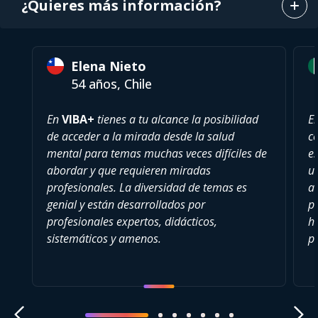
¿Quieres más información?
Elena Nieto
54 años, Chile
En
VIBA+
tienes a tu alcance la posibilidad
E
de acceder a la mirada desde la salud
c
mental para temas muchas veces difíciles de
es
abordar y que requieren miradas
u
profesionales. La diversidad de temas es
a
genial y están desarrollados por
pu
profesionales expertos, didácticos,
h
sistemáticos y amenos.
p