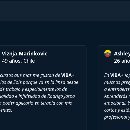
Viznja Marinkovic
Ashle
49 años, Chile
26 año
 cursos que más me gustan de
VIBA+
En
VIBA+
log
los de Sole porque va en la línea desde
muchas pregu
de trabajo y especialmente los de
a entenderte
alidad e infidelidad de Rodrigo Jarpa
Aprenderás 
a poder aplicarlo en terapia con mis
emocional. Y
entes.
cortos y est
profesional 