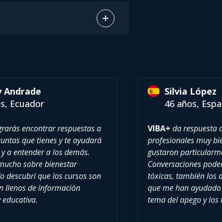
y Andrade
Silvia López
s, Ecuador
46 años, Esp
rarás encontrar respuestas a
VIBA+
da respuesta a
ntas que tienes y te ayudará
profesionales muy b
 y a entender a los demás.
gustaron particularm
mucho sobre bienestar
Conversaciones poder
o descubrí que los cursos son
tóxicas, también los
án llenos de información
que me han ayudado 
y educativa.
tema del apego y los l