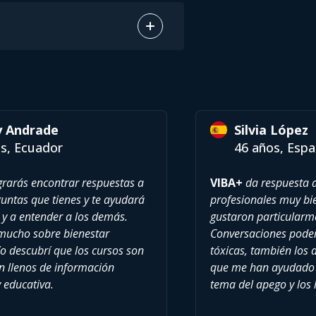
y Andrade
Silvia López
s, Ecuador
46 años, Esp
rarás encontrar respuestas a
VIBA+
da respuesta a
ntas que tienes y te ayudará
profesionales muy b
 y a entender a los demás.
gustaron particularm
mucho sobre bienestar
Conversaciones poder
o descubrí que los cursos son
tóxicas, también los
án llenos de información
que me han ayudado 
y educativa.
tema del apego y los l