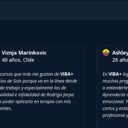
Viznja Marinkovic
Ashle
49 años, Chile
26 año
 cursos que más me gustan de
VIBA+
En
VIBA+
log
los de Sole porque va en la línea desde
muchas pregu
de trabajo y especialmente los de
a entenderte
alidad e infidelidad de Rodrigo Jarpa
Aprenderás 
a poder aplicarlo en terapia con mis
emocional. Y
entes.
cortos y est
profesional 