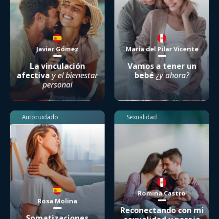
Javier Gómez
María del Pilar Vicente
La vinculación
Vamos a tener un
afectiva
y el bienestar
bebé
¿y ahora?
personal
Autocuidado
Sexualidad
Romina Castro
Rosa Molina
Reconectando con mi
Somatizaciones