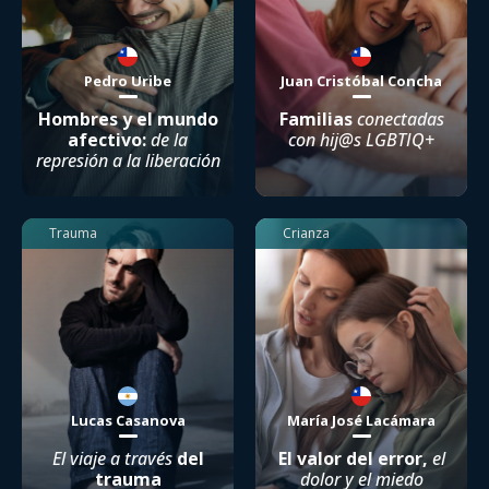
Pedro Uribe
Juan Cristóbal Concha
Hombres y el mundo
Familias
conectadas
afectivo:
de la
con hij@s LGBTIQ+
represión a la liberación
Trauma
Crianza
Lucas Casanova
María José Lacámara
El viaje a través
del
El valor del error,
el
trauma
dolor y el miedo