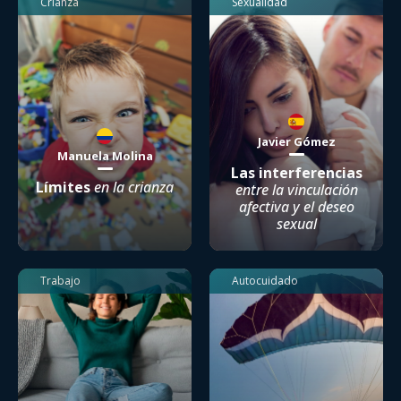
Crianza
Sexualidad
Javier Gómez
Manuela Molina
Las interferencias
Límites
en la crianza
entre la vinculación
afectiva y el deseo
sexual
Trabajo
Autocuidado