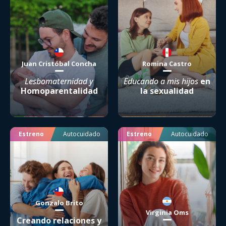
Juan Cristóbal Concha
Romina Castro
Lesbomaternidad y
Educando a mis hijos
en
Homoparentalidad
la sexualidad
Estreno
Autocuidado
Estreno
Autocuidado
Gonzalo Brito
Virginia Oms
Creando relaciones y