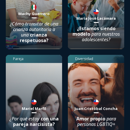
Machy Guerrero
María José Lacámara
¿Cómo transitar de una
¿Estamos siendo
crianza autoritaria a
modelo
para nuestros
una
crianza
adolescentes?
respetuosa?
Pareja
Diversidad
Mariel Marfil
Juan Cristóbal Concha
¿Por qué estoy
con una
Amor propio
para
pareja narcisista?
personas LGBTIQ+