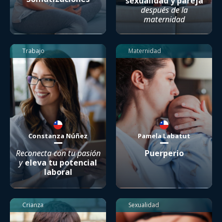
sexualidad y pareja
después de la
maternidad
Trabajo
Maternidad
Constanza Núñez
Pamela Labatut
Reconecta con tu pasión
Puerperio
y
eleva tu potencial
laboral
Crianza
Sexualidad