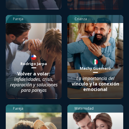
Pareja
Crianza
Rodrigo Jarpa
Machy Guerrero
Volver a volar:
La importancia del
Infidelidades, crisis,
vínculo y la conexión
reparación y soluciones
emocional
para parejas
Pareja
Maternidad