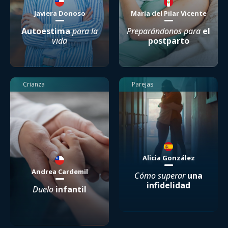
Javiera Donoso
María del Pilar Vicente
Autoestima
para la
Preparándonos para
el
vida
postparto
Crianza
Parejas
Alicia González
Andrea Cardemil
Cómo superar
una
infidelidad
Duelo
infantil