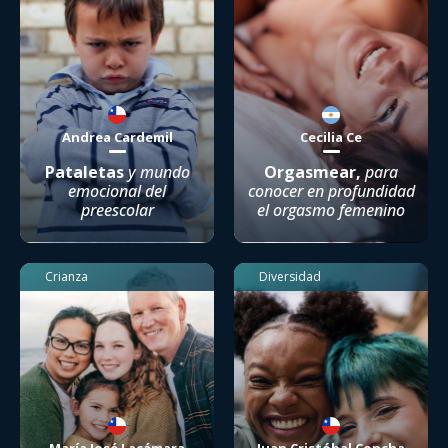
Andrea Cardemil
Cecilia Ce
Pataletas
y mundo
Orgasmear,
para
emocional del
conocer en profundidad
preescolar
el orgasmo femenino
Crianza
Diversidad
María José Lacámara
Juan Cristóbal Concha