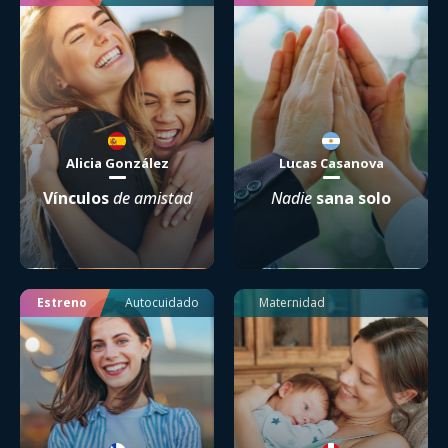
Alicia González
Lucas Casanova
Vínculos
de amistad
Nadie
sana solo
Estreno
Autocuidado
Maternidad