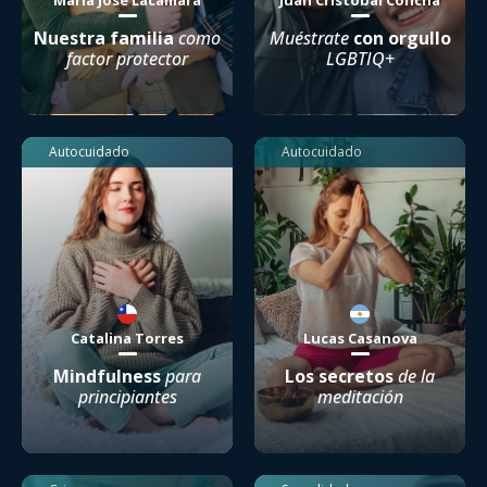
Nuestra familia
como
Muéstrate
con orgullo
factor protector
LGBTIQ+
Autocuidado
Autocuidado
Catalina Torres
Lucas Casanova
Mindfulness
para
Los secretos
de la
principiantes
meditación