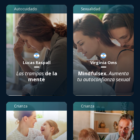
Autocuidado
Sexualidad
Lucas Raspall
Virginia Oms
Las trampas
de la
Mindfulsex.
Aumenta
mente
tu autoconfianza sexual
Crianza
Crianza