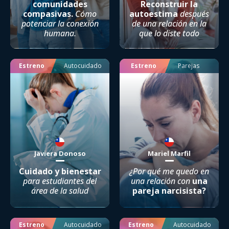
comunidades
Reconstruir la
compasivas.
Cómo
autoestima
después
potenciar la conexión
de una relación en la
humana.
que lo diste todo
Estreno
Autocuidado
Estreno
Parejas
Javiera Donoso
Mariel Marfil
Cuidado y bienestar
¿Por qué me quedo en
para estudiantes del
una relación con
una
área de la salud
pareja narcisista?
Estreno
Autocuidado
Estreno
Autocuidado