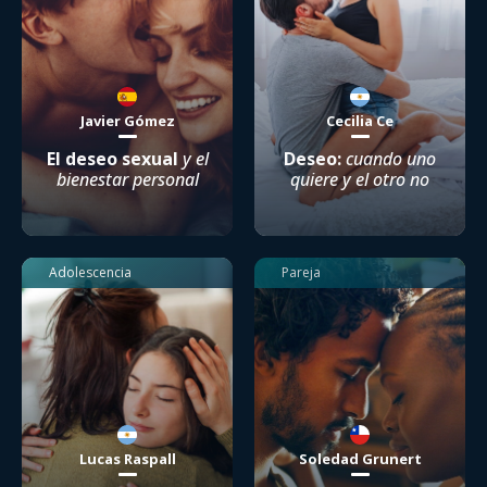
Javier Gómez
Cecilia Ce
El deseo sexual
y el
Deseo:
cuando uno
bienestar personal
quiere y el otro no
Adolescencia
Pareja
Lucas Raspall
Soledad Grunert