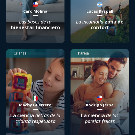
Caro Molina
Lucas Raspall
Las bases de tu
La incómoda
zona de
bienestar financiero
confort
Crianza
Pareja
Machy Guerrero
Rodrigo Jarpa
La ciencia
detrás de la
La ciencia
de las
crianza respetuosa
parejas felices