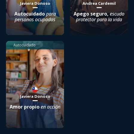
Javiera Donoso
Andrea Cardemil
Autocuidado
para
Apego seguro,
escudo
personas ocupadas
protector para la vida
Autocuidado
Javiera Donoso
Amor propio
en acción