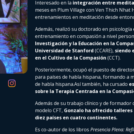
Interesado en la
integración entre medita
meses en Plum Village con Ven Thich Nhat 
entrenamientos en meditación desde entonc
Además, realizó su doctorado en psicología 
entrenamiento en compasión a nivel personal
Investigación y la Educación en la Compas
Universidad de Stanford
(CCARE),
siendo 
en el Cultivo de la Compasión
(CCT).
Posteriormente, ocupó el puesto de directo
para países de habla hispana, formando a m
de habla hispana.Así también, ha cursado
es
sobre la Terapia Centrada en la Compas
Además de su trabajo clínico y de formador 
modelo CFT,
Gonzalo ha ofrecido tallere
diez países en cuatro continentes.
Es co-autor de los libros
Presencia Plena: Refl