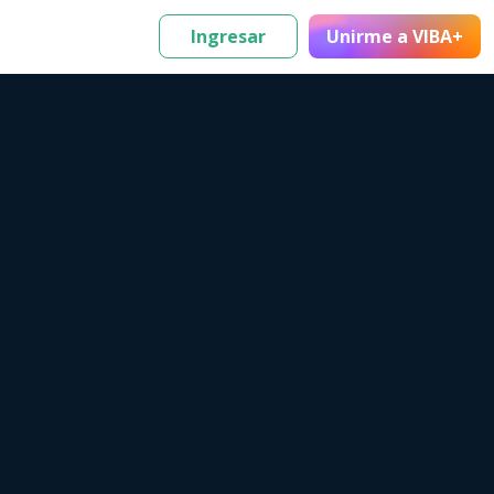
Ingresar
Unirme
a VIBA+