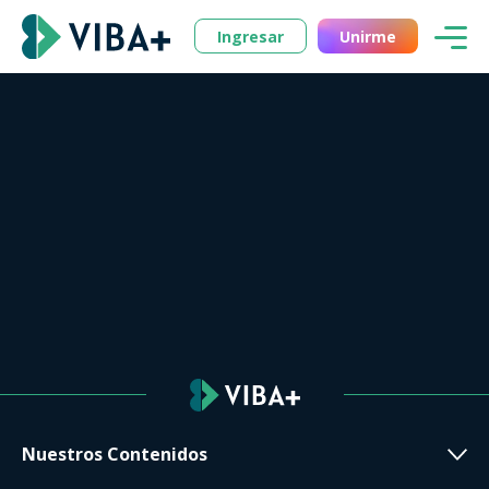
Ingresar
Unirme
Nuestros Contenidos