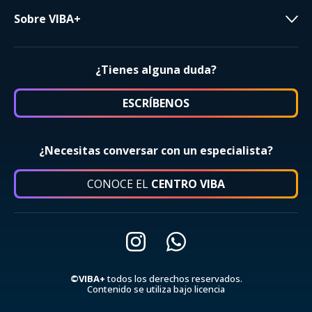
Sobre VIBA+
¿Tienes alguna duda?
ESCRÍBENOS
¿Necesitas conversar con un especialista?
CONOCE EL
CENTRO VIBA
©VIBA+
todos los derechos reservados.
Contenido se utiliza bajo licencia