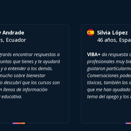
y Andrade
Silvia López
s, Ecuador
46 años, Esp
rarás encontrar respuestas a
VIBA+
da respuesta a
ntas que tienes y te ayudará
profesionales muy b
 y a entender a los demás.
gustaron particularm
mucho sobre bienestar
Conversaciones poder
o descubrí que los cursos son
tóxicas, también los
án llenos de información
que me han ayudado 
y educativa.
tema del apego y los l