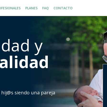
OFESIONALES
PLANES
FAQ
CONTACTO
dad y
alidad
 hij@s siendo una pareja