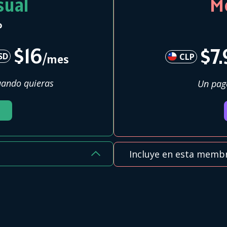
ual
M
o
$16
$7
SD
/mes
CLP
uando quieras
Un pag
Incluye en esta membr