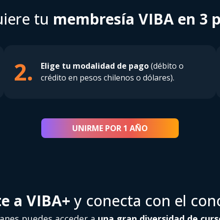
iere tu
membresía VIBA en 3 
2.
Elige tu modalidad de pago
(débito o
crédito en pesos chilenos o dólares).
UNIRME POR 1 AÑO
te a VIBA+
y conecta con el con
lanes puedes acceder a
una gran diversidad de curs