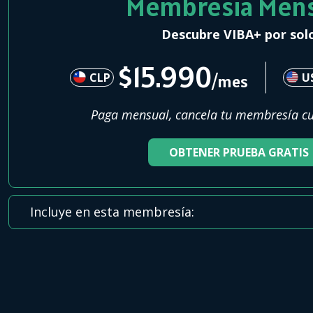
Membresía Mens
Descubre VIBA+ por sol
$15.990
CLP
U
/mes
Paga mensual, cancela tu membresía c
OBTENER PRUEBA GRATIS
Incluye en esta membresía: