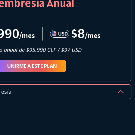
embresía Anual
.990
$8
USD
/mes
/mes
o anual de $95.990 CLP / $97 USD
UNIRME A ESTE PLAN
esía: