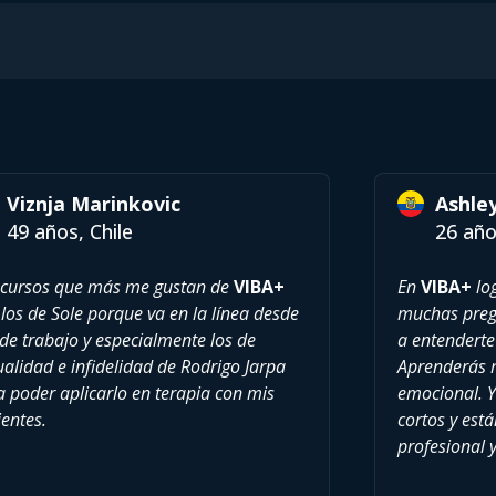
Viznja Marinkovic
Ashle
49 años, Chile
26 año
 cursos que más me gustan de
VIBA+
En
VIBA+
log
los de Sole porque va en la línea desde
muchas pregu
de trabajo y especialmente los de
a entenderte
alidad e infidelidad de Rodrigo Jarpa
Aprenderás 
a poder aplicarlo en terapia con mis
emocional. Y
entes.
cortos y est
profesional 