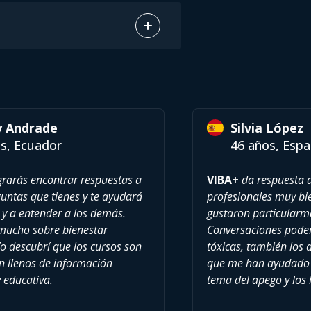
y Andrade
Silvia López
s, Ecuador
46 años, Esp
rarás encontrar respuestas a
VIBA+
da respuesta a
ntas que tienes y te ayudará
profesionales muy b
 y a entender a los demás.
gustaron particularm
mucho sobre bienestar
Conversaciones poder
o descubrí que los cursos son
tóxicas, también los
án llenos de información
que me han ayudado 
y educativa.
tema del apego y los l