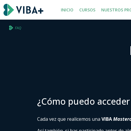
INICIO
CURSOS
NUESTROS PR
FAQ
¿Cómo puedo acceder 
Cada vez que realicemos una
VIBA
Masterc
Así también, si has participado antes de a