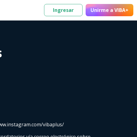
Ingresar
Unirme
a VIBA+
s
www.instagram.com/vibaplus/
cordatorios vía correo electrónico sobre