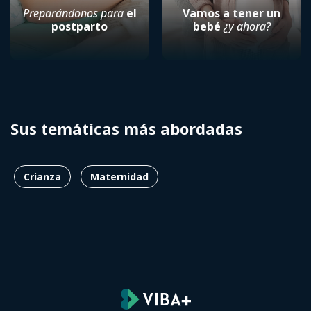
Preparándonos para
el
Vamos a tener un
postparto
bebé
¿y ahora?
Sus temáticas más abordadas
Crianza
Maternidad