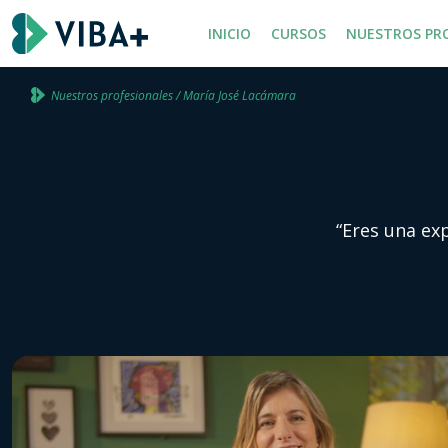
INICIO
CURSOS
NUESTROS PR
Nuestros profesionales / María José Lacámara
“Eres una exp