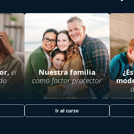
or,
el
Nuestra familia
¿E
edo
como factor protector
mode
a
Ir al curso